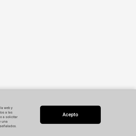
 la web y
os a las
Acepto
 a solicitar
e una
 señalados.