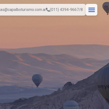
tas@capalboturismo.com.ar
(011) 4394-9667/8