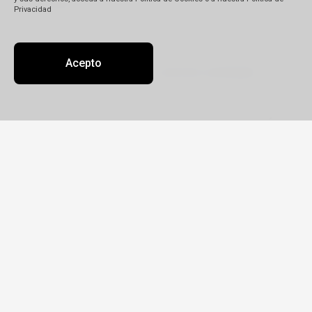
Privacidad
Descripción
(*)
Acepto
Detalle de su reclamo:
Tipo
Reclamo
Queja
Pedido